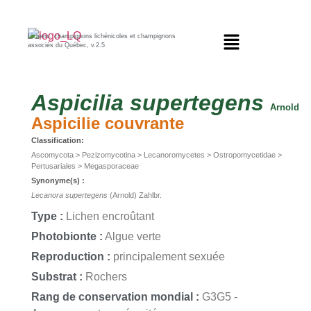
Lichens, champignons lichénicoles et champignons
associés du Québec, v.2.5
Aspicilia
supertegens
Arnold
Aspicilie couvrante
Classification:
Ascomycota > Pezizomycotina > Lecanoromycetes > Ostropomycetidae >
Pertusariales > Megasporaceae
Synonyme(s) :
Lecanora supertegens
(Arnold) Zahlbr.
Type :
Lichen encroûtant
Photobionte :
Algue verte
Reproduction :
principalement sexuée
Substrat :
Rochers
Rang de conservation mondial :
G3G5 -