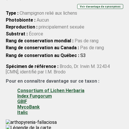
Arnold) Vain.;
Mycoglaena fallaciosa
(Stizenb. ex Arnold)
Voir davantage de synonymes
Vain.;
Polyblastia fallaciosa
Stizenb. ex Arnold;
Polyblastia
Type :
Champignon relié aux lichens
fallaciosa
Stizenb. ex Arnold;
Polyblastiopsis fallaciosa
Photobionte :
Aucun
(Stizenb. ex Arnold) Zahlbr.;
Polyblastiopsis fallaciosa
Reproduction :
principalement sexuée
(Stizenb. ex Arnold) Zahlbr.;
Pyrenula fallaciosa
(Stizenb.
Substrat :
Écorce
ex Arnold) Willey;
Pyrenula fallaciosa
(Stizenb. ex Arnold)
Rang de conservation mondial :
Pas de rang
Willey;
Verrucaria fallaciosa
(Stizenb. ex Arnold) Nyl.;
Rang de conservation au Canada :
Pas de rang
Verrucaria fallaciosa
(Stizenb. ex Arnold) Nyl.
Rang de conservation au Québec :
S3
Spécimen de référence :
Brodo, Dr. Irwin M. 32434
[CMN]; identifié par I.M. Brodo
Pour en connaître davantage sur ce taxon :
Consortium of Lichen Herbaria
Index Fungorum
GBIF
MycoBank
Italic