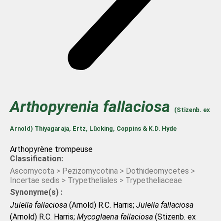
Arthopyrenia
fallaciosa
(Stizenb. ex
Arnold) Thiyagaraja, Ertz, Lücking, Coppins & K.D. Hyde
Arthopyrène trompeuse
Classification:
Ascomycota > Pezizomycotina > Dothideomycetes >
Incertae sedis > Trypetheliales > Trypetheliaceae
Synonyme(s) :
Julella fallaciosa
(Arnold) R.C. Harris;
Julella fallaciosa
(Arnold) R.C. Harris;
Mycoglaena fallaciosa
(Stizenb. ex